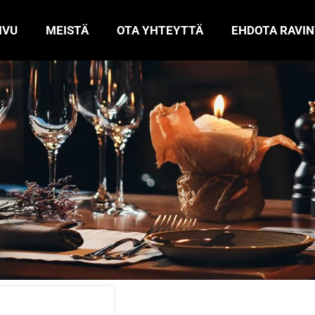
IVU
MEISTÄ
OTA YHTEYTTÄ
EHDOTA RAVI