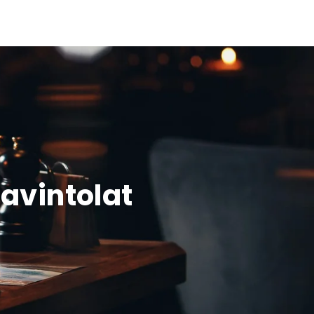
avintolat