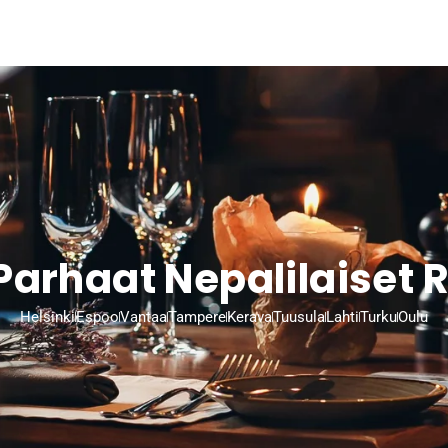
arhaat Nepalilaiset R
Helsinki
Espoo
Vantaa
Tampere
Kerava
Tuusula
Lahti
Turku
Oulu