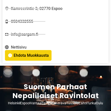
Kamreerintie 3, 02770 Espoo
0504332555
info@sargam.fi
Nettisivu
Ehdota Muokkausta
Suomen Parhaat
Nepalilaiset Ravintolat
Helsinki
Espoo
Vantaa
Tampere
Kerava
Tuusula
Lahti
Turku
Oulu