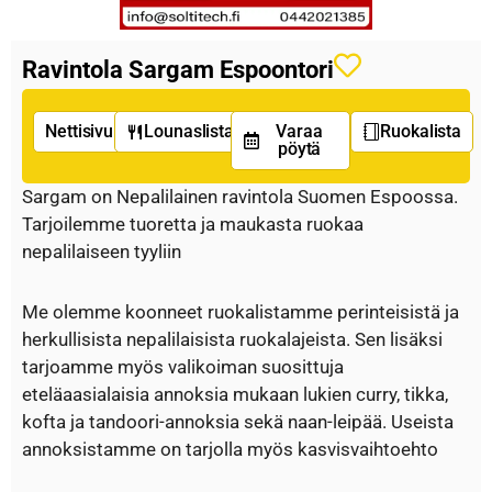
Ravintola Sargam Espoontori
Nettisivu
Lounaslista
Varaa
Ruokalista
pöytä
Sargam on Nepalilainen ravintola Suomen Espoossa.
Tarjoilemme tuoretta ja maukasta ruokaa
nepalilaiseen tyyliin
Me olemme koonneet ruokalistamme perinteisistä ja
herkullisista nepalilaisista ruokalajeista. Sen lisäksi
tarjoamme myös valikoiman suosittuja
eteläaasialaisia annoksia mukaan lukien curry, tikka,
kofta ja tandoori-annoksia sekä naan-leipää. Useista
annoksistamme on tarjolla myös kasvisvaihtoehto