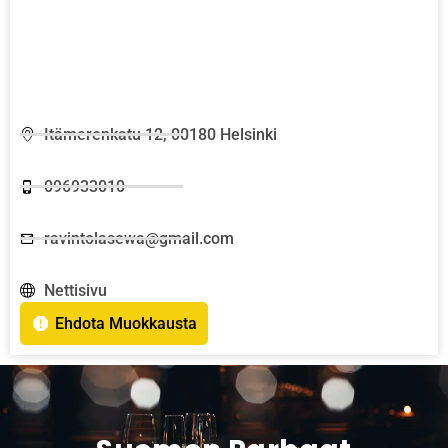
Itämerenkatu 12, 00180 Helsinki
096933010
ravintolasewa@gmail.com
Nettisivu
Ehdota Muokkausta