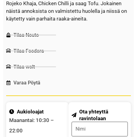
Rojeko Khaja, Chicken Chilli ja saag Tofu. Jokainen
näistä annoksista on valmistettu huolella ja niissä on
käytetty vain parhaita raaka-aineita.
Tilaa Nouto
Tilaa Foodora
Tilaa wolt
Varaa Pöytä
Aukioloajat
Ota yhteyttä
ravintolaan
Maanantai: 10:30 –
Name
22:00